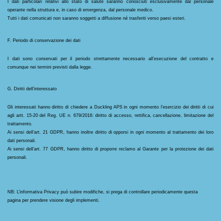
I dati particolari relativi allo stato di salute saranno conosciuti esclusivamente dal personale 
operante nella struttura e, in caso di emergenza, dal personale medico.
Tutti i dati comunicati non saranno soggetti a diffusione né trasferiti verso paesi esteri.
F. Periodo di conservazione dei dati
I dati sono conservati per il periodo strettamente necessario all’esecuzione del contratto e 
comunque nei termini previsti dalla legge.
G. Diritti dell’interessato
Gli interessati hanno diritto di chiedere a Duckling APS in ogni momento l’esercizio dei diritti di cui 
agli artt. 15-20 del Reg. UE n. 679/2016: diritto di accesso, rettifica, cancellazione, limitazione del 
trattamento.
Ai sensi dell’art. 21 GDPR, hanno inoltre diritto di opporsi in ogni momento al trattamento dei loro 
dati personali.
Ai sensi dell’art. 77 GDPR, hanno diritto di proporre reclamo al Garante per la protezione dei dati 
personali.
NB: L’informativa Privacy può subire modifiche, si prega di controllare periodicamente questa 
pagina 
per prendere visione degli implementi.