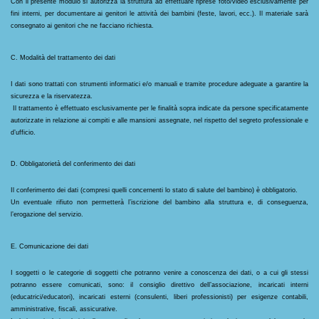
Con il presente modulo si autorizza la struttura ad effettuare riprese foto/video esclusivamente per 
fini interni, per documentare ai genitori le attività dei bambini (feste, lavori, ecc.). Il materiale sarà 
consegnato ai genitori che ne facciano richiesta.
C. Modalità del trattamento dei dati
I dati sono trattati con strumenti informatici e/o manuali e tramite procedure adeguate a garantire la 
sicurezza e la riservatezza.
 Il trattamento è effettuato esclusivamente per le finalità sopra indicate da persone specificatamente 
autorizzate in relazione ai compiti e alle mansioni assegnate, nel rispetto del segreto professionale e 
d’ufficio.
D. Obbligatorietà del conferimento dei dati
Il conferimento dei dati (compresi quelli concernenti lo stato di salute del bambino) è obbligatorio.
Un eventuale rifiuto non permetterà l’iscrizione del bambino alla struttura e, di conseguenza, 
l’erogazione del servizio.
E. Comunicazione dei dati
I soggetti o le categorie di soggetti che potranno venire a conoscenza dei dati, o a cui gli stessi 
potranno essere comunicati, sono: il consiglio direttivo dell’associazione, incaricati interni 
(educatrici/educatori), incaricati esterni (consulenti, liberi professionisti) per esigenze contabili, 
amministrative, fiscali, assicurative.