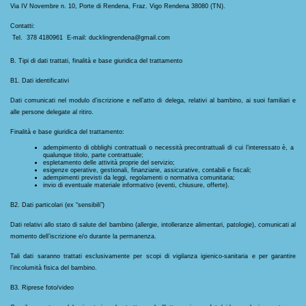
Via IV Novembre n. 10, Porte di Rendena, Fraz. Vigo Rendena 38080 (TN).
Contatti:
 Tel.  378 4180961  E-mail: ducklingrendena@gmail.com
B. Tipi di dati trattati, finalità e base giuridica del trattamento
B1. Dati identificativi
Dati comunicati nel modulo d’iscrizione e nell’atto di delega, relativi al bambino, ai suoi familiari e 
alle persone delegate al ritiro.
Finalità e base giuridica del trattamento:
adempimento di obblighi contrattuali o necessità precontrattuali di cui l’interessato è, a 
qualunque titolo, parte contrattuale;
espletamento delle attività proprie del servizio;
esigenze operative, gestionali, finanziarie, assicurative, contabili e fiscali;
adempimenti previsti da leggi, regolamenti o normativa comunitaria;
invio di eventuale materiale informativo (eventi, chiusure, offerte).
B2. Dati particolari (ex “sensibili”)
Dati relativi allo stato di salute del bambino (allergie, intolleranze alimentari, patologie), comunicati al 
momento dell’iscrizione e/o durante la permanenza.
Tali dati saranno trattati esclusivamente per scopi di vigilanza igienico-sanitaria e per garantire 
l’incolumità fisica del bambino.
B3. Riprese foto/video