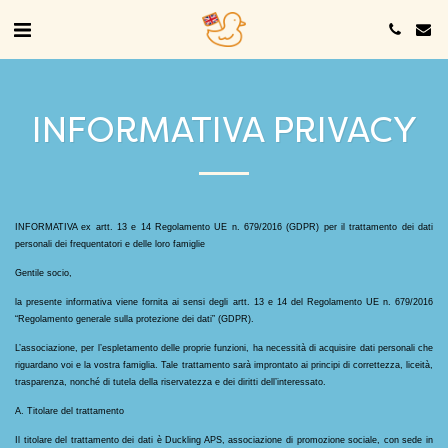
INFORMATIVA PRIVACY
INFORMATIVA ex artt. 13 e 14 Regolamento UE n. 679/2016 (GDPR) per il trattamento dei dati 
personali dei frequentatori e delle loro famiglie
Gentile socio,
la presente informativa viene fornita ai sensi degli artt. 13 e 14 del Regolamento UE n. 679/2016 
“Regolamento generale sulla protezione dei dati” (GDPR).
L’associazione, per l’espletamento delle proprie funzioni, ha necessità di acquisire dati personali che 
riguardano voi e la vostra famiglia. Tale trattamento sarà improntato ai principi di correttezza, liceità, 
trasparenza, nonché di tutela della riservatezza e dei diritti dell’interessato.
A. Titolare del trattamento
Il titolare del trattamento dei dati è Duckling APS, associazione di promozione sociale, con sede in 